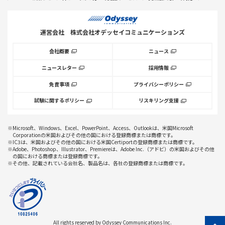
運営会社
株式会社オデッセイコミュニケーションズ
会社概要
ニュース
ニュースレター
採用情報
免責事項
プライバシーポリシー
試験に関するポリシー
リスキリング支援
※Microsoft、Windows、Excel、PowerPoint、Access、Outlookは、米国Microsoft
Corporationの米国およびその他の国における登録商標または商標です。
※IC3は、米国およびその他の国における米国Certiportの登録商標または商標です。
※Adobe、Photoshop、Illustrator、Premiereは、Adobe Inc.（アドビ）の米国およびその他
の国における商標または登録商標です。
※その他、記載されている会社名、製品名は、各社の登録商標または商標です。
All rights reserved by Odyssey Communications Inc.