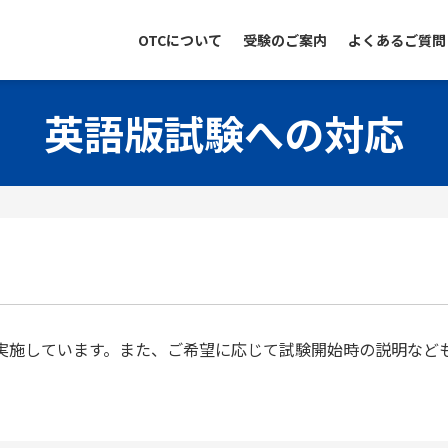
OTCについて
受験のご案内
よくあるご質問
お申込みから受験までの流れ
試験当日の持ち物と諸注意
英語版試験への対応
英語版試験への対応
障がいのある方への支援サー
領収書が必要な方
を実施しています。また、ご希望に応じて試験開始時の説明など