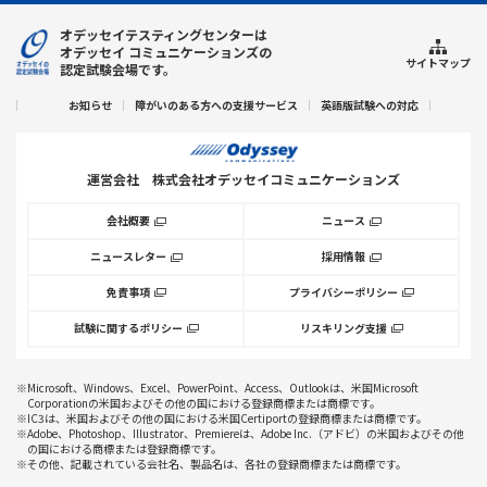
オデッセイテスティングセンターは
オデッセイ コミュニケーションズの
サイトマップ
認定試験会場です。
お知らせ
障がいのある方への支援サービス
英語版試験への対応
運営会社
株式会社オデッセイコミュニケーションズ
会社概要
ニュース
ニュースレター
採用情報
免責事項
プライバシーポリシー
試験に関するポリシー
リスキリング支援
※Microsoft、Windows、Excel、PowerPoint、Access、Outlookは、米国Microsoft
Corporationの米国およびその他の国における登録商標または商標です。
※IC3は、米国およびその他の国における米国Certiportの登録商標または商標です。
※Adobe、Photoshop、Illustrator、Premiereは、Adobe Inc.（アドビ）の米国およびその他
の国における商標または登録商標です。
※その他、記載されている会社名、製品名は、各社の登録商標または商標です。