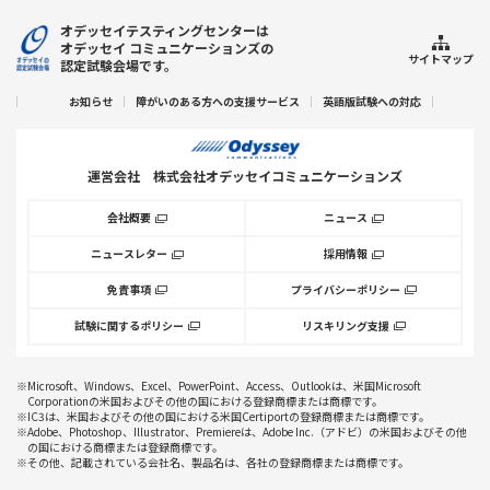
オデッセイテスティングセンターは
オデッセイ コミュニケーションズの
サイトマップ
認定試験会場です。
お知らせ
障がいのある方への支援サービス
英語版試験への対応
運営会社
株式会社オデッセイコミュニケーションズ
会社概要
ニュース
ニュースレター
採用情報
免責事項
プライバシーポリシー
試験に関するポリシー
リスキリング支援
※Microsoft、Windows、Excel、PowerPoint、Access、Outlookは、米国Microsoft
Corporationの米国およびその他の国における登録商標または商標です。
※IC3は、米国およびその他の国における米国Certiportの登録商標または商標です。
※Adobe、Photoshop、Illustrator、Premiereは、Adobe Inc.（アドビ）の米国およびその他
の国における商標または登録商標です。
※その他、記載されている会社名、製品名は、各社の登録商標または商標です。