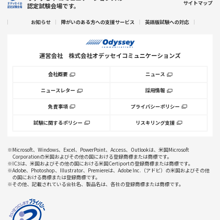
サイトマップ
認定試験会場です。
お知らせ
障がいのある方への支援サービス
英語版試験への対応
運営会社
株式会社オデッセイコミュニケーションズ
会社概要
ニュース
ニュースレター
採用情報
免責事項
プライバシーポリシー
試験に関するポリシー
リスキリング支援
※Microsoft、Windows、Excel、PowerPoint、Access、Outlookは、米国Microsoft
Corporationの米国およびその他の国における登録商標または商標です。
※IC3は、米国およびその他の国における米国Certiportの登録商標または商標です。
※Adobe、Photoshop、Illustrator、Premiereは、Adobe Inc.（アドビ）の米国およびその他
の国における商標または登録商標です。
※その他、記載されている会社名、製品名は、各社の登録商標または商標です。